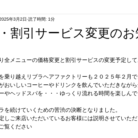
2025年3月2日
読了時間: 1分
hort Hair
Lunch&Dunner
Parm Hair
Cosme
Hair
・割引サービス変更のお
Hair Care
Long Hair
Sweets
Hair Bang
Kids 
り全メニューの価格変更と割引サービスの変更予定して
ir Donation
We Love
atelier rafeli
を乗り越えリブラヘアファクトリーも２０２５年２月で
がおいしいコーヒーやドリンクを飲んでいただきながら
ーやヘッドスパを・・・ゆっくり流れる時間を楽しんで
ラを続けていくための苦渋の決断となりました。
定しご来店いただいているお客様には説明させていただ
ご覧ください