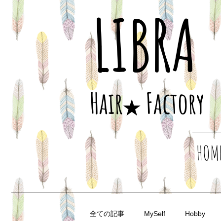
LIBRA
​Hair
Factory
★
HOM
全ての記事
MySelf
Hobby