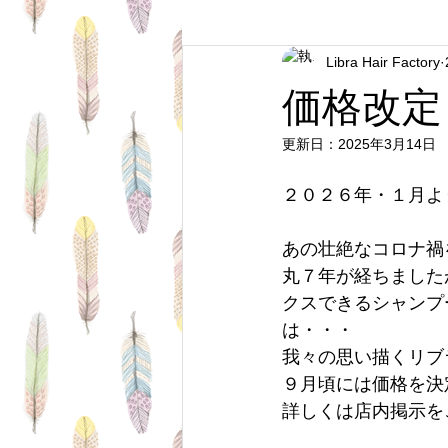
Libra Hair Factory
Short Hair
Travel
Very S
価格改定
更新日：
2025年3月14日
Semi Long Hair
About Hair
２０２６年・１月よ
Mr's Hair
Hair Goods
Ha
あの壮絶なコロナ禍
丸７年が経ちました
クスできるシャンプ
は・・・
我々の思い描くリブ
９月頃には価格を決
詳しくは店内掲示を