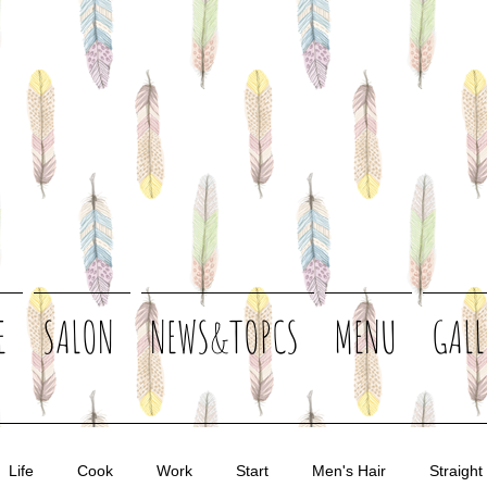
E
SALON
NEWS&TOPCS
MENU
GALL
Life
Cook
Work
Start
Men's Hair
Straight