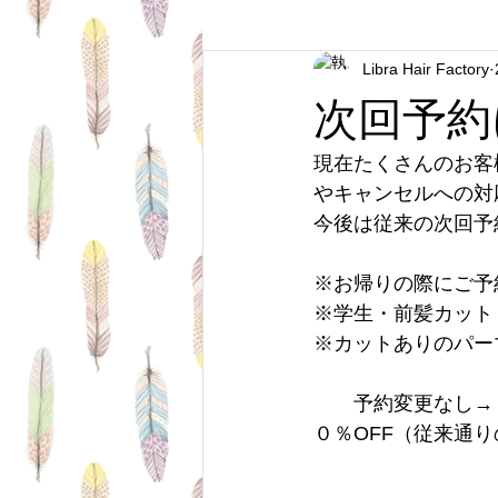
Libra Hair Factory
Short Hair
Travel
Very S
次回予約
Semi Long Hair
About Hair
現在たくさんのお客
やキャンセルへの対
今後は従来の次回予
Mr's Hair
Hair Goods
Ha
※お帰りの際にご予
※学生・前髪カット
※カットありのパー
　　予約変更なし→
０％OFF（従来通