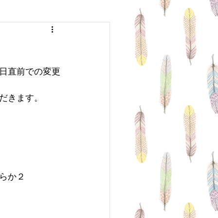
 arrange
Medium Hair
Hair
Sports
日直前での変更
だきます。
らか２