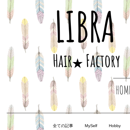
LIBRA
​Hair
Factory
★
HOM
全ての記事
MySelf
Hobby