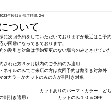
2023年9月1日
読了時間: 2分
hort Hair
Lunch&Dunner
Parm Hair
Cosme
Hair
について
Hair Care
Long Hair
Sweets
Hair Bang
Kids 
様に次回予約をしていただいておりますが最近はご予約
応が困難になってきております。
約の割引き対象は予約変更のない場合のみとさせていた
ir Donation
We Love
atelier rafeli
約された方３ヶ月以内のご予約のみ適用
・ネイルのみでご来店の方は次回予約は割引き対象外
マorカラーかカットのみの方が割引き対象
　　　　　　　　　カットありのパーマ・カラー　どち
りの割引き適用）　　　　　　カットのみ１０％OFF