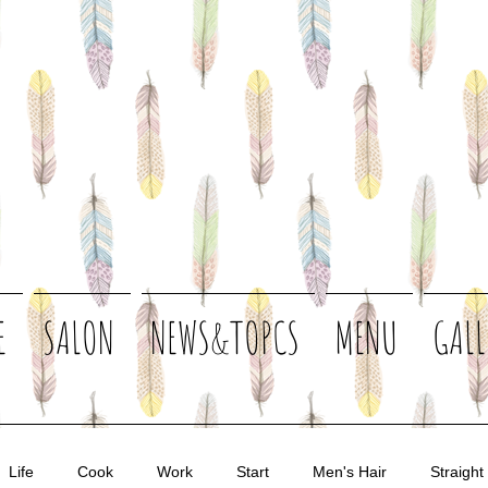
E
SALON
NEWS&TOPCS
MENU
GALL
Life
Cook
Work
Start
Men's Hair
Straight