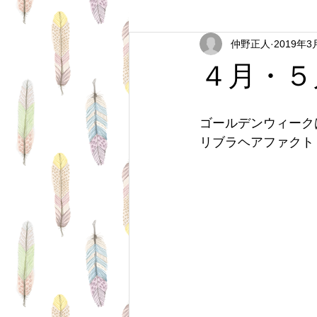
仲野正人
2019年3
Short Hair
Travel
Very S
４月・５
Semi Long Hair
About Hair
ゴールデンウィーク
リブラヘアファクト
Mr's Hair
Hair Goods
Ha