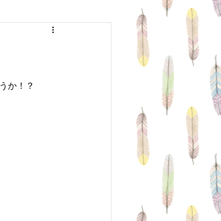
 arrange
Medium Hair
Hair
Sports
うか！？