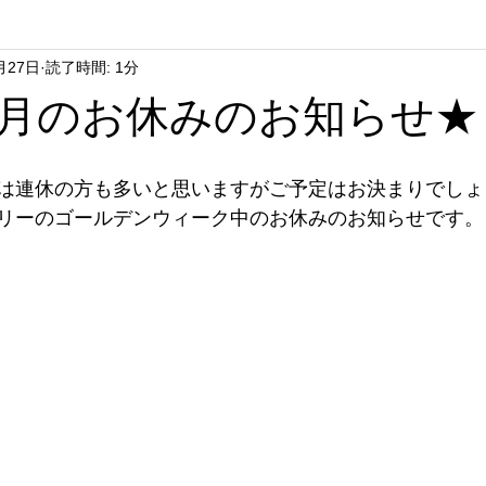
月27日
読了時間: 1分
hort Hair
Lunch&Dunner
Parm Hair
Cosme
Hair
月のお休みのお知らせ★
Hair Care
Long Hair
Sweets
Hair Bang
Kids 
は連休の方も多いと思いますがご予定はお決まりでしょ
リーのゴールデンウィーク中のお休みのお知らせです。
ir Donation
We Love
atelier rafeli