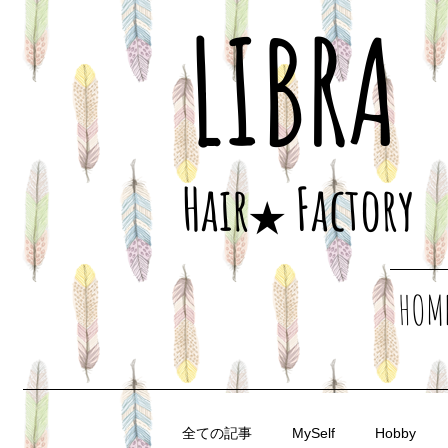
LIBRA
​Hair
Factory
★
HOM
全ての記事
MySelf
Hobby