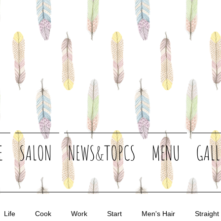
E
SALON
NEWS&TOPCS
MENU
GALL
Life
Cook
Work
Start
Men's Hair
Straight